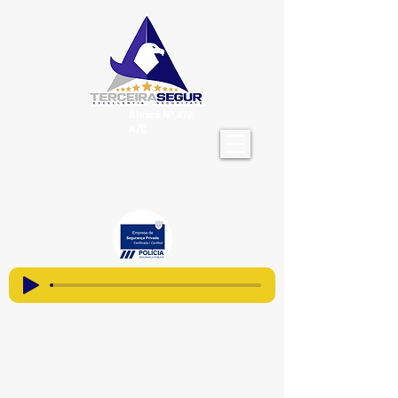
Alvará Nº 272
A/C