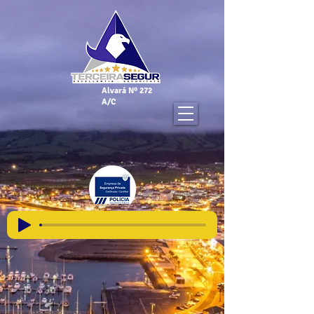
Alvará Nº 272
A/C